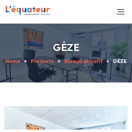
GĖZE
Home
Products
Bureau privatif
GĖZE